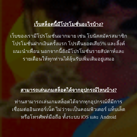
เว็บสล็อตนี้มีโปรโมชั่นอะไรบ้าง?
เว็บของเรามีโปรโมชั่นมากมาย เช่น โบนัสสมัครสมาชิก
โปรโมชั่นฝากเงินครั้งแรก โปรคืนยอดเสีย5% และลิ้งค์
แนะนำเพื่อน นอกจากนี้ยังมีโปรโมชั่นรายสัปดาห์และ
รายเดือนให้ทุกท่านได้ลุ้นรับเพิ่มเติมอยู่เสมอ
สามารถเล่นเกมสล็อตได้จากอุปกรณ์ไหนบ้าง?
ท่านสามารถเล่นเกมสล็อตได้จากทุกอุปกรณ์ที่มีการ
เชื่อมต่ออินเทอร์เน็ต ไม่ว่าจะเป็นคอมพิวเตอร์ แท็บเล็ต
หรือโทรศัพท์มือถือ ทั้งระบบ iOS และ Android