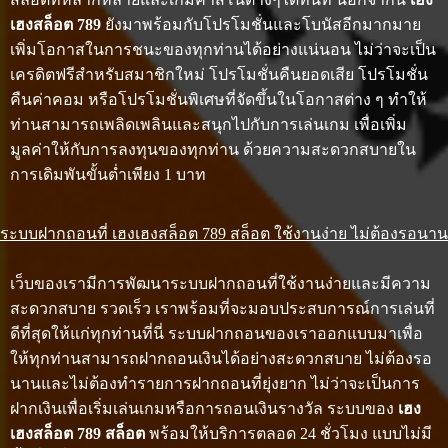
เฮงสล็อต 789
ยังมาพร้อมกับโปรโมชั่นและโบนัสอีกมากมาย
เพิ่มโอกาสในการชนะของทุกท่านได้อย่างแน่นอน ไม่ว่าจะเป็น
เครดิตฟรีสำหรับสมาชิกใหม่ โปรโมชั่นคืนยอดเสีย โปรโมชั่น
คืนค่าคอม หรือโปรโมชั่นพิเศษที่จัดขึ้นในโอกาสต่าง ๆ ทำให้
ท่านสามารถเพลิดเพลินและสนุกไปกับการเล่นเกม เพื่อเพิ่ม
มูลค่าให้กับการลงทุนของทุกท่าน ด้วยความสะดวกสบายใน
การเดิมพันขั้นต่ำเพียง 1 บาท
ระบบฝากถอนที่ เฮงเฮงสล็อต 789 สล็อต ใช้งานง่าย ไม่ต้องรอนาน
เว็บของเรามีการพัฒนาระบบฝากถอนที่ใช้งานง่ายและมีความ
สะดวกสบาย รวดเร็ว เราพร้อมที่จะมอบประสบการณ์การเล่นที่
ดีที่สุดให้แก่ทุกท่านที่นี่ ระบบฝากถอนของเราออกแบบมาเพื่อ
ให้ทุกท่านสามารถฝากถอนเงินได้อย่างสะดวกสบาย ไม่ต้องรอ
นานและไม่ต้องทำรายการฝากถอนที่ยุ่งยาก ไม่ว่าจะเป็นการ
ฝากเงินเพื่อเริ่มเล่นเกมหรือการถอนเงินรางวัล ระบบของ
เฮง
เฮงสล็อต 789 สล็อต
พร้อมให้บริการตลอด 24 ชั่วโมง แบบไม่มี