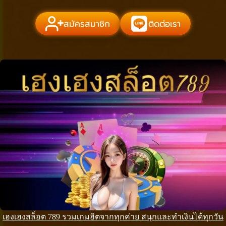
สมัครสมาชิก
ติดต่อเรา
เฮงเฮงสล็อต 789 รวมเกมฮิตจากทุกค่าย สนุกและทำเงินได้ทุกวัน