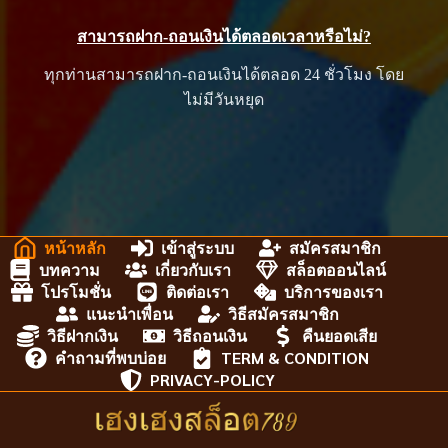
สามารถฝาก-ถอนเงินได้ตลอดเวลาหรือไม่?
ทุกท่านสามารถฝาก-ถอนเงินได้ตลอด 24 ชั่วโมง โดย
ไม่มีวันหยุด
หน้าหลัก
เข้าสู่ระบบ
สมัครสมาชิก
บทความ
เกี่ยวกับเรา
สล็อตออนไลน์
โปรโมชั่น
ติดต่อเรา
บริการของเรา
แนะนำเพื่อน
วิธีสมัครสมาชิก
วิธีฝากเงิน
วิธีถอนเงิน
คืนยอดเสีย
คำถามที่พบบ่อย
TERM & CONDITION
PRIVACY-POLICY