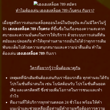
ทำไมต้องเล่น เฮงเฮงสล็อต 789 เว็บตรง กับเรา?
เมื่อพูดถึงการเล่นเกมสล็อตออนไลน์ในปัจจุบัน คงไม่มีใครไม่รู้
จัก
เฮงเฮงสล็อต 789 เว็บตรง
ที่ขึ้นชื่อในเรื่องของความสะดวก
สบายและความมั่นคงในการให้บริการ ด้วยระบบการเล่นที่ทัน
สมัยและปลอดภัย ทำให้ทุกท่านสามารถมั่นใจได้ว่าทุกการเดิม
พันจะเต็มไปด้วยความสนุกสนานและความน่าตื่นเต้น ทำไม
ต้องเล่น
เฮงเฮงสล็อต 789
กับเรา
ใครที่อยากรู้ว่านั้นต้องมาดูกัน
เหตุผลที่นักเดิมพันต้องเล่นกับเราข้อแรกคือ ทุกท่านจะได้รับ
โปรโมชั่นที่น่าสนใจ เช่น โบนัสต้อนรับ โปรโมชั่นคืนยอด
เสีย และเครดิตฟรี ซึ่งช่วยเพิ่มโอกาสในการชนะและทำ
กำไร
ทีมงานที่ให้บริการทุกท่านตลอด 24 ชั่วโมง พร้อมให้คำ
แนะนำและช่วยเหลือเมื่อท่านมีคำถามหรือต้องการความ